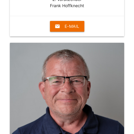
Frank Hoffknecht
email
E-MAIL