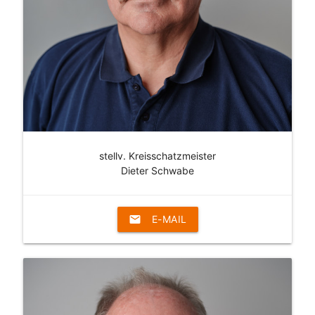
stellv. Kreisschatzmeister
Dieter Schwabe
email
E-MAIL