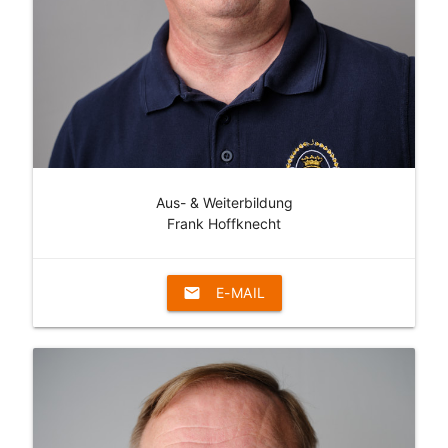
Aus- & Weiterbildung
Frank Hoffknecht
email
E-MAIL