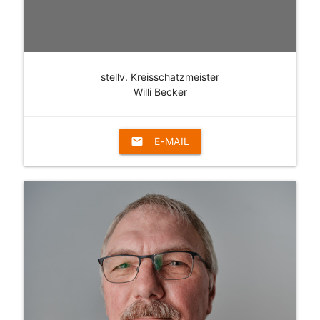
stellv. Kreisschatzmeister
Willi Becker
email
E-MAIL