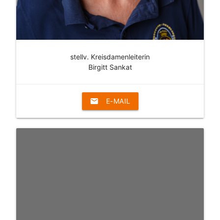
stellv. Kreisdamenleiterin
Birgitt Sankat
email
E-MAIL