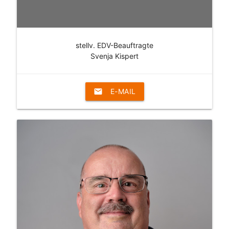
stellv. EDV-Beauftragte
Svenja Kispert
email
E-MAIL