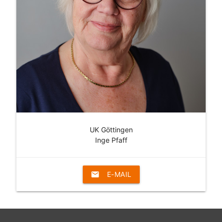
UK Göttingen
Inge Pfaff
email
E-MAIL