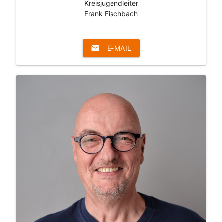
Kreisjugendleiter
Frank Fischbach
email
E-MAIL