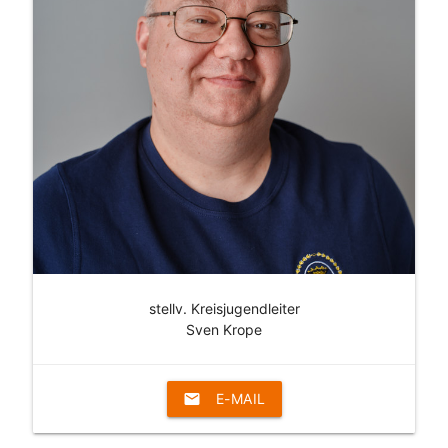
stellv. Kreisjugendleiter
Sven Krope
email
E-MAIL