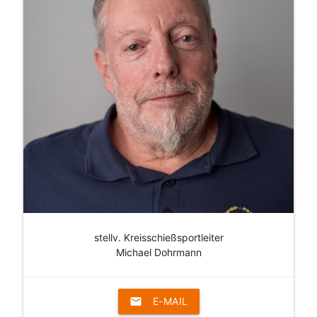
stellv. Kreisschießsportleiter
Michael Dohrmann
email
E-MAIL