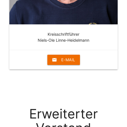
Kreisschriftführer
Niels-Ole Linne-Heidelmann
email
E-MAIL
Erweiterter