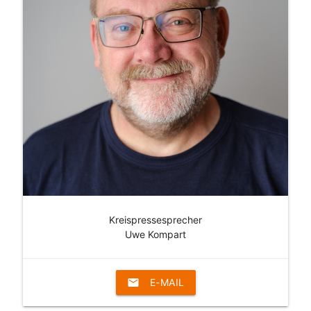
Kreispressesprecher
Uwe Kompart
email
E-MAIL