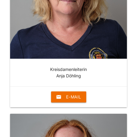
Kreisdamenleiterin
Anja Döhling
email
E-MAIL