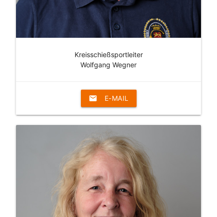
Kreisschießsportleiter
Wolfgang Wegner
email
E-MAIL