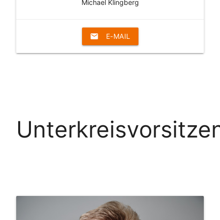
Michael Klingberg
email
E-MAIL
Unterkreisvorsitze