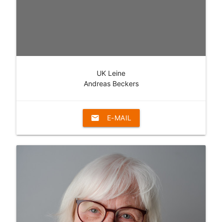
UK Leine
Andreas Beckers
email
E-MAIL